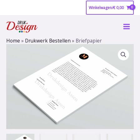
Ga
Winkelwagen/
€
0,00
naar
Main
de
inhoud
Men
Home
»
Drukwerk Bestellen
»
Briefpapier
Briefpapier
aantal