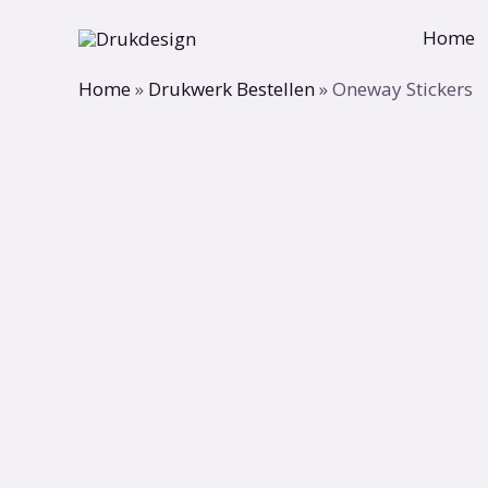
Ga
Home
naar
de
Home
»
Drukwerk Bestellen
»
Oneway Stickers
inhoud