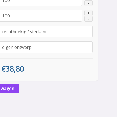
-
+
-
€
38,80
lwagen