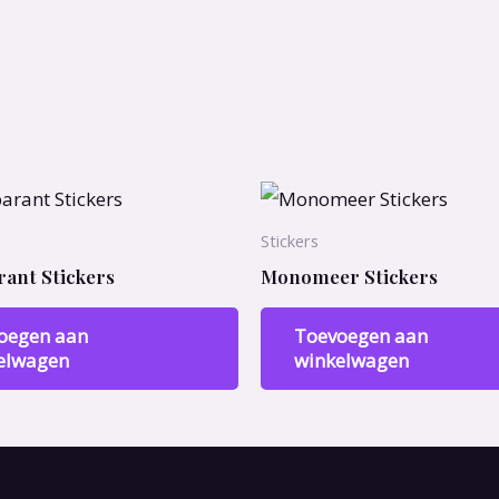
Stickers
ant Stickers
Monomeer Stickers
oegen aan
Toevoegen aan
elwagen
winkelwagen