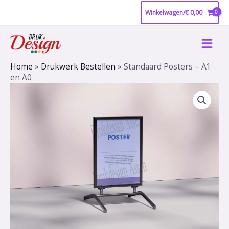
Ga
Winkelwagen/
€
0,00
naar
Main
de
inhoud
Men
Home
»
Drukwerk Bestellen
»
Standaard Posters – A1
en A0
Standaard
Posters
–
A1
en
A0
aantal