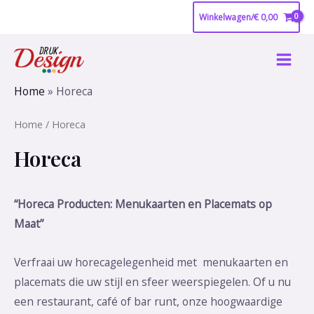
Ga
Winkelwagen/
€
0,00
naar
Main
de
inhoud
Men
Home
»
Horeca
Home
/ Horeca
Horeca
“Horeca Producten: Menukaarten en Placemats op
Maat”
Verfraai uw horecagelegenheid met menukaarten en
placemats die uw stijl en sfeer weerspiegelen. Of u nu
een restaurant, café of bar runt, onze hoogwaardige