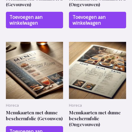
(Gevouwen)
(Ongevouwen)
Toevoegen aan
Toevoegen aan
winkelwagen
winkelwagen
Horeca
Horeca
Menukaarten met dunne
Menukaarten met dunne
beschermfolie (Gevouwen)
beschermfolie
(Ongevouwen)
Toevoegen aan