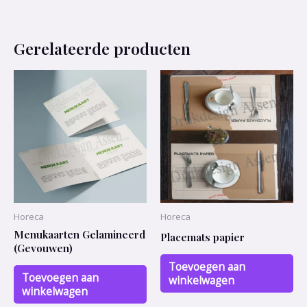
Gerelateerde producten
Horeca
Horeca
Menukaarten Gelamineerd
Placemats papier
(Gevouwen)
Toevoegen aan
Toevoegen aan
winkelwagen
winkelwagen