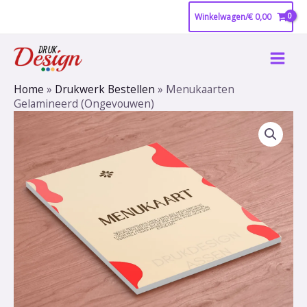
Ga
Winkelwagen/
€
0,00
naar
Main
de
inhoud
Men
Home
»
Drukwerk Bestellen
»
Menukaarten
Gelamineerd (Ongevouwen)
Menukaarten
Gelamineerd
(Ongevouwen)
aantal