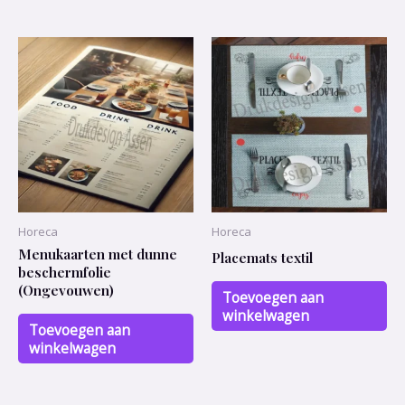
Horeca
Horeca
Menukaarten met dunne
Placemats textil
beschermfolie
(Ongevouwen)
Toevoegen aan
winkelwagen
Toevoegen aan
winkelwagen