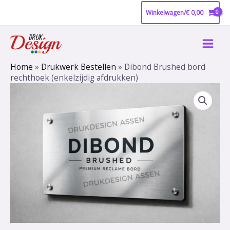
Ga
Winkelwagen/
€
0,00
naar
Main
de
inhoud
Men
Home
»
Drukwerk Bestellen
»
Dibond Brushed bord
rechthoek (enkelzijdig afdrukken)