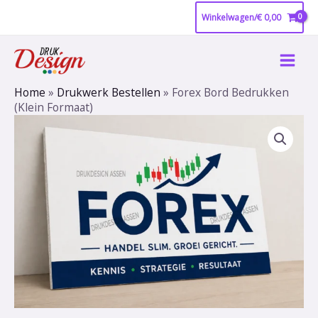
Ga
Winkelwagen/
€
0,00
naar
Main
de
inhoud
Men
Home
»
Drukwerk Bestellen
»
Forex Bord Bedrukken
(Klein Formaat)